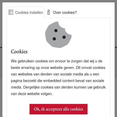
Skip
Cookies instellen
Over cookies?
to
Zoe
main
Best Practices voor een duurzame toekomst
content
Home
Cookies
We gebruiken cookies om ervoor te zorgen dat wij u de
Home
Nieuwsarchief
beste ervaring op onze website geven. Dit omvat cookies
Wegenbouw krijgt schoonste onderlaag ter wereld
van websites van derden van sociale media als u een
pagina bezoekt die embedded content bevat van sociale
media. Dergelijke cookies van derden kunnen uw gebruik
van deze website volgen.
Ok, ik accepteer alle cookies