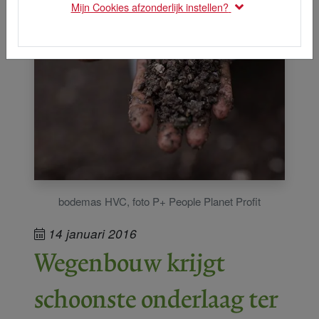
Mijn Cookies afzonderlijk instellen?
bodemas HVC, foto P+ People Planet Profit
14 januari 2016
Wegenbouw krijgt
schoonste onderlaag ter