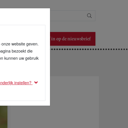
Zoeken
Schrijf in op de nieuwsbrief
p onze website geven.
pagina bezoekt die
den kunnen uw gebruik
derlijk instellen?