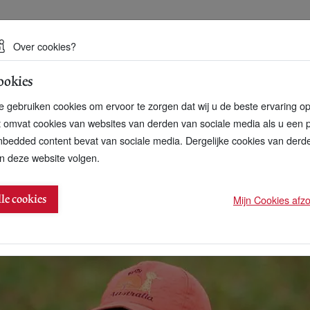
 een duurzame toekomst
Over cookies?
ookies
artnerschap
Over ons
Contact
 gebruiken cookies om ervoor te zorgen dat wij u de beste ervaring o
t omvat cookies van websites van derden van sociale media als u een 
bedded content bevat van sociale media. Dergelijke cookies van der
n deze website volgen.
s van P+?
Mijn Cookies afzon
lle cookies