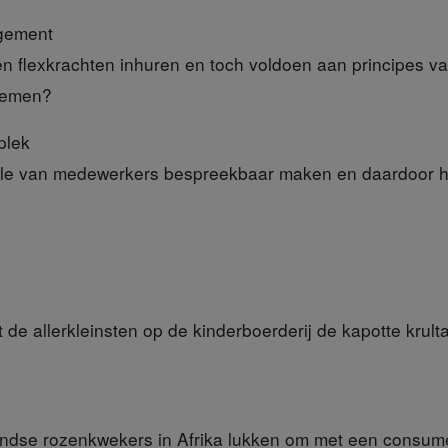
gement
n flexkrachten inhuren en toch voldoen aan principes v
nemen?
plek
tyle van medewerkers bespreekbaar maken en daardoor he
 de allerkleinsten op de kinderboerderij de kapotte kru
andse rozenkwekers in Afrika lukken om met een consu