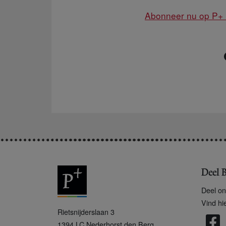
Abonneer nu op P+ P
Deel B
Deel on
Vind hi
P
Rietsnijderslaan 3
+
1394 LC
Nederhorst den Berg