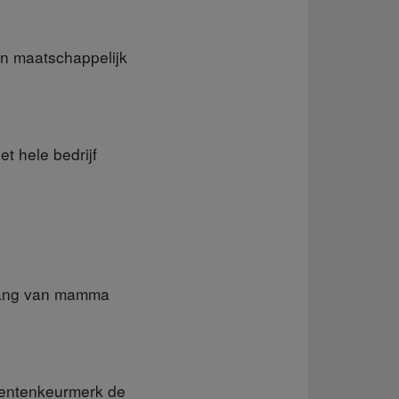
an maatschappelijk
t hele bedrijf
ltang van mamma
mentenkeurmerk de