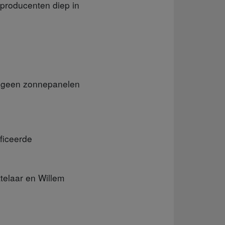
producenten diep in
k geen zonnepanelen
ificeerde
elaar en Willem