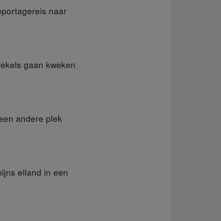
eportagereis naar
krekels gaan kweken
 een andere plek
pijns eiland in een