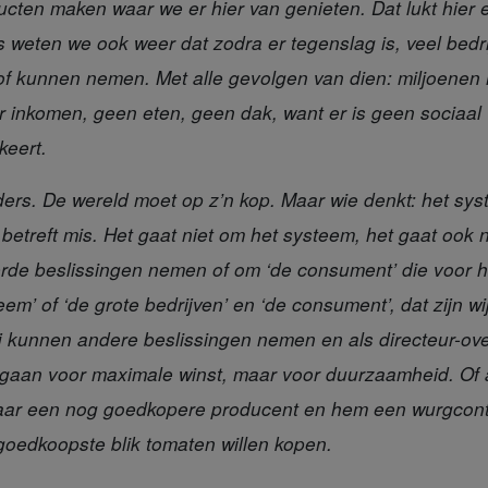
cten maken waar we er hier van genieten. Dat lukt hier 
 weten we ook weer dat zodra er tegenslag is, veel bedri
 of kunnen nemen. Met alle gevolgen van dien: miljoene
 inkomen, geen eten, geen dak, want er is geen sociaal
keert.
ders.
De wereld moet op z’n kop. Maar wie denkt: het sy
j betreft mis. Het gaat niet om het systeem, het gaat ook 
eerde beslissingen nemen of om ‘de consument’ die voor 
em’ of ‘de grote bedrijven’ en ‘de consument’, dat zijn wi
wij kunnen andere beslissingen nemen en als directeur-ov
e gaan voor maximale winst, maar voor duurzaamheid. Of a
naar een nog goedkopere producent en hem een wurgcont
goedkoopste blik tomaten willen kopen.