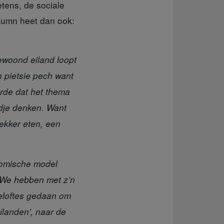
tens, de sociale
olumn heet dan ook:
bewoond eiland loopt
en pietsie pech want
hoorde dat het thema
edje denken. Want
lekker eten, een
nomische model
l. We hebben met z’n
beloftes gedaan om
ilanden’, naar de