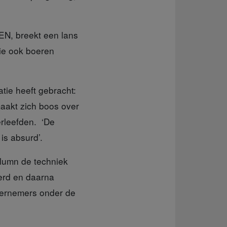
EN, breekt een lans
ie ook boeren
atie heeft gebracht:
maakt zich boos over
rleefden. ‘De
is absurd’.
lumn de techniek
eerd en daarna
ndernemers onder de