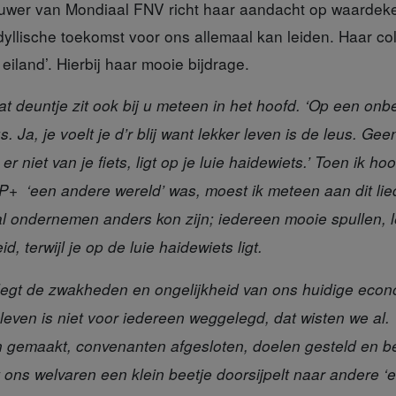
ouwer
van Mondiaal FNV richt haar aandacht op waardeke
idyllische toekomst voor ons allemaal kan leiden. Haar c
iland’. Hierbij haar mooie bijdrage.
t deuntje zit ook bij u meteen in het hoofd. ‘Op een on
 Ja, je voelt je d’r blij want lekker leven is de leus. Ge
t er niet van je fiets, ligt op je luie haidewiets.’ Toen ik 
P+ ‘een andere wereld’ was, moest ik meteen aan dit li
al ondernemen anders kon zijn; iedereen mooie spullen, 
, terwijl je op de luie haidewiets ligt.
 legt de zwakheden en ongelijkheid van ons huidige eco
er leven is niet voor iedereen weggelegd, dat wisten we a
en gemaakt, convenanten afgesloten, doelen gesteld en 
 ons welvaren een klein beetje doorsijpelt naar andere ‘e