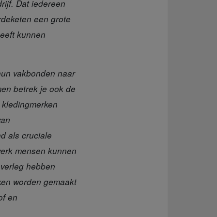
ijf. Dat iedereen
rdeketen een grote
heeft kunnen
hun vakbonden naar
men betrek je ook de
de kledingmerken
van
 als cruciale
etwerk mensen kunnen
 overleg hebben
aken worden gemaakt
of en