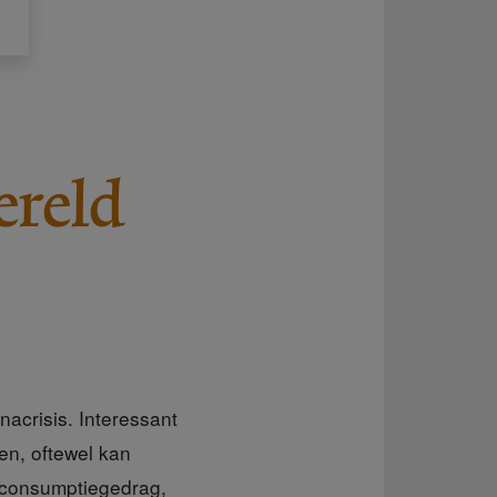
ereld
acrisis. Interessant
en, oftewel kan
s consumptiegedrag,