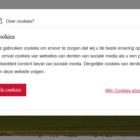
 een duurzame toekomst
Over cookies?
ookies
artnerschap
Over ons
Contact
 gebruiken cookies om ervoor te zorgen dat wij u de beste ervaring o
t omvat cookies van websites van derden van sociale media als u een 
bedded content bevat van sociale media. Dergelijke cookies van der
n deze website volgen.
reld op z’n kop
Mijn Cookies afzon
lle cookies