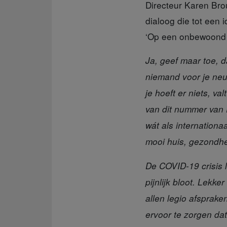
Directeur Karen Br
dialoog die tot een 
‘Op een onbewoond e
Ja, geef maar toe,
da
niemand voor je neus.
je hoeft er niets, val
van dit nummer van 
wát als internationa
mooi huis, gezondheid
De COVID-19
crisis
pijnlijk bloot. Lekk
allen legio afsprak
ervoor te zorgen dat