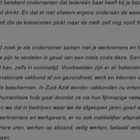
d
betekent ondernemen dat iederéén baat heeft bij je bedr
ot drinkt. En dat er niet stiekem ergens onderaan de waa
t die de kokosnoten plukt maar de melk zelf nog nooit 
d
zoek je als ondernemer samen met je werknemers en 
 pijn te verdelen in geval van een crisis zoals deze. Sa
t kan, zelfs in coronatijd. Voorbeelden zijn er al: beken
rnationale vakbond af om gezondheid, werk en inkomen 
e beschermen. In Zuid-Azië worden vakbonden nu erkend
 humanitaire hulp gaat doordat ze via hun fijnmazige n
ien we dat in bedrijven waar we de afgelopen jaren goed
erknemers en werkgevers, er nu ook makkelijker afspr
rtere uren, werken op afstand, veilig werken, betaald verl
ingen.