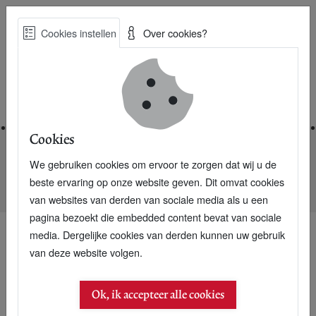
Skip
Cookies instellen
Over cookies?
to
Zoe
main
Best Practices voor een duurzame toekomst
content
Home
Cookies
We gebruiken cookies om ervoor te zorgen dat wij u de
Home
Nieuwsarchief
beste ervaring op onze website geven. Dit omvat cookies
Klimaatzaak Urgenda trekt internationale aandacht
van websites van derden van sociale media als u een
pagina bezoekt die embedded content bevat van sociale
media. Dergelijke cookies van derden kunnen uw gebruik
van deze website volgen.
Ok, ik accepteer alle cookies