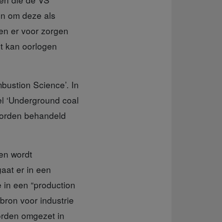
en om deze als
en er voor zorgen
et kan oorlogen
bustion Science’. In
el ‘Underground coal
 worden behandeld
gen wordt
aat er in een
e in een “production
bron voor industrie
orden omgezet in