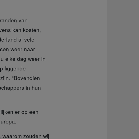
branden van
vens kan kosten,
derland al vele
nsen weer naar
nu elke dag weer in
p liggende
zijn. “Bovendien
schappers in hun
blijken er op een
 Europa.
, waarom zouden wij