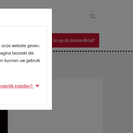
Zoeken
Schrijf in op de nieuwsbrief
p onze website geven.
pagina bezoekt die
den kunnen uw gebruik
derlijk instellen?