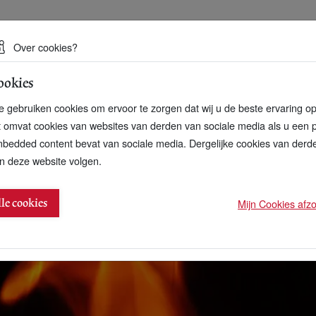
 een duurzame toekomst
Over cookies?
ookies
artnerschap
Over ons
Contact
 gebruiken cookies om ervoor te zorgen dat wij u de beste ervaring o
t omvat cookies van websites van derden van sociale media als u een 
bedded content bevat van sociale media. Dergelijke cookies van der
n deze website volgen.
erbranden tot gas
Mijn Cookies afzon
lle cookies