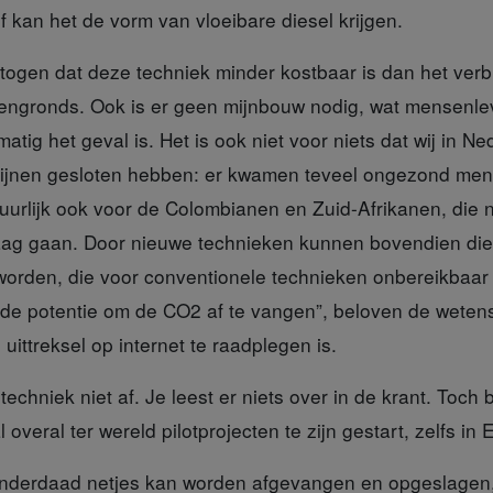
f kan het de vorm van vloeibare diesel krijgen.
togen d
at deze techniek minder kostbaar is dan het ver
engronds. Ook is er geen mijnbouw nodig, wat mensenle
atig het geval is. Het is ook niet voor niets dat wij in Ne
 mijnen gesloten hebben: er kwamen teveel ongezond me
uurlijk ook voor de Colombianen en Zuid-Afrikanen, die 
aag gaan. Door nieuwe technieken kunnen bovendien die
worden, die voor conventionele technieken onbereikbaar 
 de potentie om de CO2 af te vangen”, beloven de weten
uittreksel op internet te raadplegen is.
 techniek
niet af. Je leest er niets over in de krant. Toch 
l overal ter wereld pilotprojecten te zijn gestart, zelfs in
inderdaad netjes kan worden afgevangen en opgeslagen