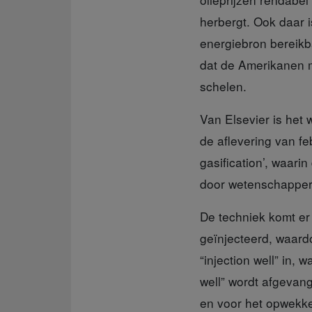
herbergt. Ook daar 
energiebron bereikb
dat de Amerikanen mi
schelen.
Van Elsevier is het
w
de aflevering van f
gasification’, waar
door wetenschappers
De techniek komt e
geïnjecteerd, waard
“injection well” in,
well” wordt afgevan
en voor het opwekke