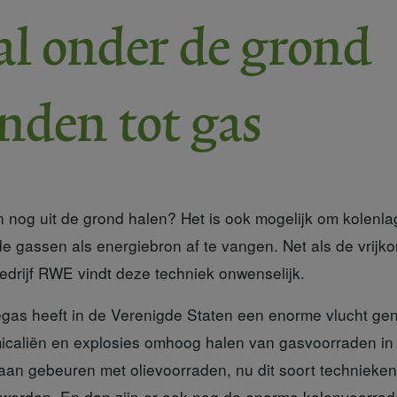
al onder de grond
nden tot gas
 nog uit de grond halen? Het is ook mogelijk om kolenl
de gassen als energiebron af te vangen. Net als de vri
drijf RWE vindt deze techniek onwenselijk.
iegas
heeft in de Verenigde Staten een enorme vlucht ge
icaliën en explosies omhoog halen van gasvoorraden in
aan gebeuren met olievoorraden, nu dit soort technieke
l worden. En dan zijn er ook nog de enorme kolenvoorra