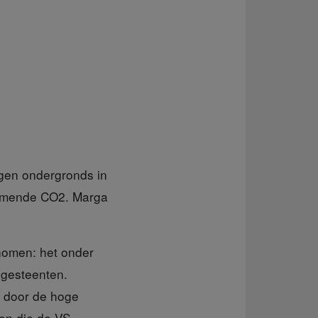
agen ondergronds in
jkomende CO2. Marga
nomen: het onder
 gesteenten.
n door de hoge
den die de VS