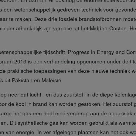
is een wetenschappelijk gedreven techniek voor gevond
aar te maken. Deze drie fossiele brandstofbronnen moet
nder afhankelijk zijn van olie uit het Midden-Oosten. H
etenschappelijke tijdschrift ‘Progress in Energy and Com
ebruari 2013 is een verhandeling opgenomen onder de tit
in de praktische toepassingen van deze nieuwe techniek
 uit Pakistan en Maleisië.
r op neer
dat lucht –en dus zuurstof- in de diepe kolenla
oor de kool in brand kan worden gestoken. Het zuurstof g
 waarna het gas een heel eind verderop aan de oppervlakt
gen. Dit synthetische gas kan worden gebruikt als warmte
n van energie. In ver afgelegen plaatsen kan het ook w