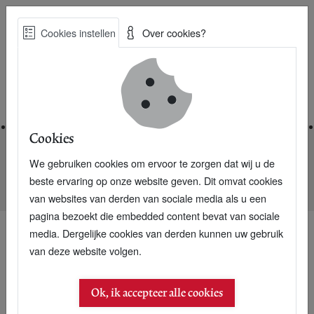
Skip
Cookies instellen
Over cookies?
to
Zoe
main
Best Practices voor een duurzame toekomst
content
Home
Cookies
We gebruiken cookies om ervoor te zorgen dat wij u de
Home
Nieuwsarchief
beste ervaring op onze website geven. Dit omvat cookies
Vertrekkende Lageweg Koninklijk onderscheiden
van websites van derden van sociale media als u een
pagina bezoekt die embedded content bevat van sociale
media. Dergelijke cookies van derden kunnen uw gebruik
van deze website volgen.
Ok, ik accepteer alle cookies