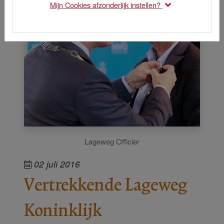
Mijn Cookies afzonderlijk instellen?
Lageweg Officier
02 juli 2016
Vertrekkende Lageweg
Koninklijk