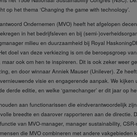
cht op het thema ‘Changing the game with technology’.
erantwoord Ondernemen (MVO)
heeft het afgelopen dece
ekregen in het bedrijfsleven en bij (semi-)overheidsorgan
gmanager milieu en duurzaamheid bij Royal HaskoningDH
“Het doel van deze verkiezing is om de beroepsgroep v
, maar ook om hen te inspireren. Dit is ook zeker weer g
zing, en door winnaar Anniek Mauser (Unilever). Ze heeft v
vernieuwende visie en engagerende aanpak. We kijken u
 derde editie, en welke ‘gamechanger’ er dit jaar op he
ehouden
aan functionarissen die eindverantwoordelijk zij
volle breedte en daarover rapporteren aan de directie.
 functie van MVO-manager, manager sustainability, CS
 mensen die MVO combineren met andere vakgebieden 