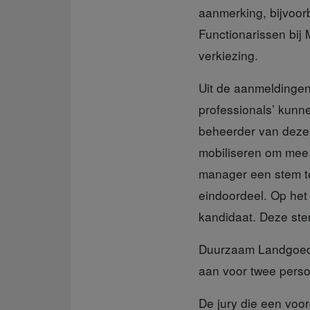
aanmerking, bijvoo
Functionarissen bij
verkiezing.
Uit de aanmeldinge
professionals’ kunn
beheerder van deze
mobiliseren om mee t
manager een stem te
eindoordeel. Op het
kandidaat. Deze ste
Duurzaam Landgoed
aan voor twee pers
De jury die een voo