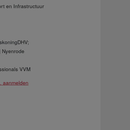
rt en Infrastructuur
askoningDHV;
ij Nyenrode
fessionals VVM
.s. aanmelden