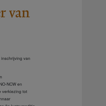
r van
inschrijving van
en
 VNO-NCW en
 verkiezing tot
innaar
e 3e lustrumeditie