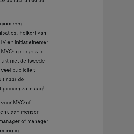
nnium een
isaties. Folkert van
V en initiatiefnemer
an MVO-managers in
elukt met de tweede
eel publiciteit
it naar de
t podium zal staan!”
n voor MVO of
 Denk aan mensen
R-manager of manager
komen in