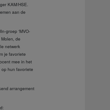
nager KAM/HSE.
 nemen aan de
dIn-groep ‘MVO-
r Molen, de
le netwerk
m je favoriete
ocent mee in het
 op hun favoriete
ekend arrangement
d: