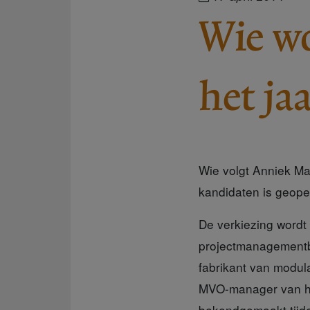
Wie w
het ja
Wie volgt Anniek Ma
kandidaten is geopen
De verkiezing word
projectmanagement
fabrikant van modula
MVO-manager van he
bekendgemaakt tijde