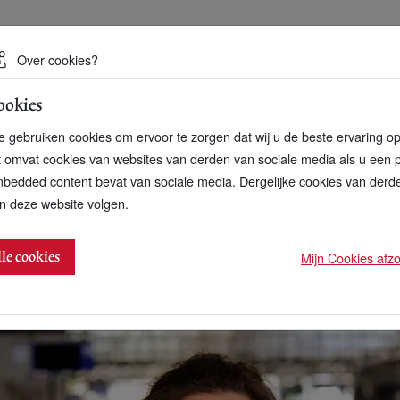
 een duurzame toekomst
Over cookies?
ookies
artnerschap
Over ons
Contact
 gebruiken cookies om ervoor te zorgen dat wij u de beste ervaring o
t omvat cookies van websites van derden van sociale media als u een 
bedded content bevat van sociale media. Dergelijke cookies van der
n deze website volgen.
an het jaar 2014?
Mijn Cookies afzon
lle cookies