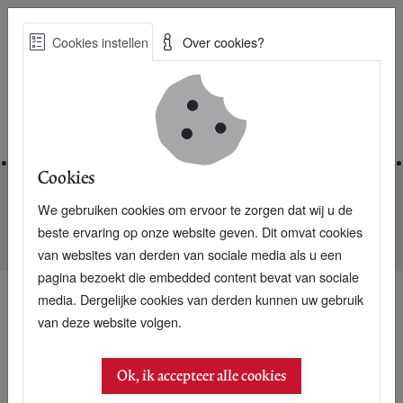
Skip
Cookies instellen
Over cookies?
to
Zoe
main
Best Practices voor een duurzame toekomst
content
Home
Cookies
We gebruiken cookies om ervoor te zorgen dat wij u de
Home
Nieuwsarchief
beste ervaring op onze website geven. Dit omvat cookies
Hoe maakt MKB eigen MVO-beleid opvallend?
van websites van derden van sociale media als u een
pagina bezoekt die embedded content bevat van sociale
media. Dergelijke cookies van derden kunnen uw gebruik
van deze website volgen.
23 september 2014
Hoe maakt MKB eigen
Ok, ik accepteer alle cookies