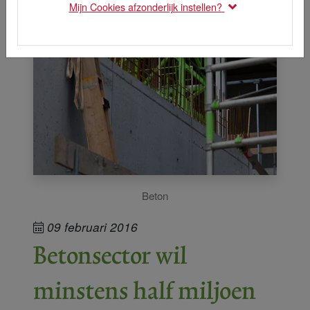
Mijn Cookies afzonderlijk instellen?
Beton
09 februari 2016
Betonsector wil
minstens half miljoen