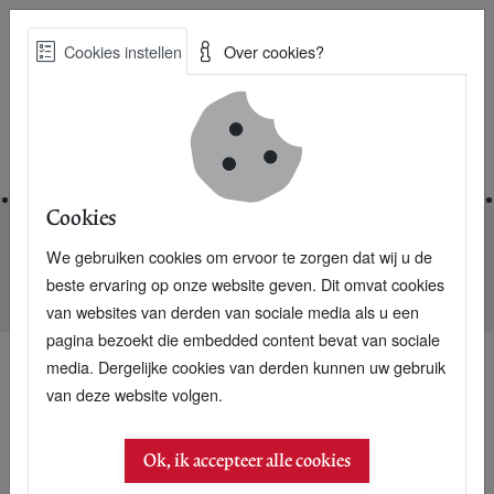
Skip
Cookies instellen
Over cookies?
to
Zoe
main
Best Practices voor een duurzame toekomst
content
Home
Cookies
We gebruiken cookies om ervoor te zorgen dat wij u de
Home
Nieuwsarchief
beste ervaring op onze website geven. Dit omvat cookies
Betonsector wil minstens half miljoen ton CO2 besparen
van websites van derden van sociale media als u een
pagina bezoekt die embedded content bevat van sociale
media. Dergelijke cookies van derden kunnen uw gebruik
van deze website volgen.
Ok, ik accepteer alle cookies