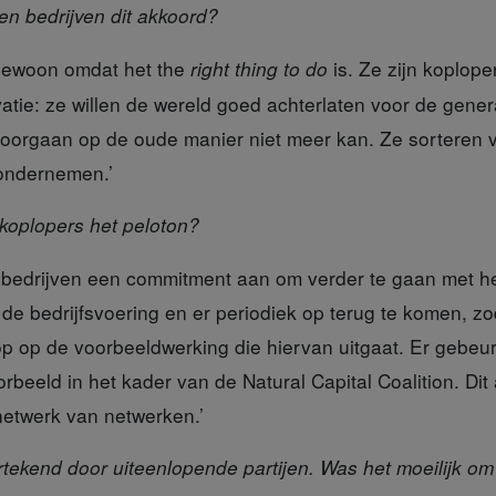
n bedrijven dit akkoord?
 gewoon
omdat het the
is. Ze zijn koplop
right thing to do
vatie: ze willen de wereld goed achterlaten voor de gene
 doorgaan op de oude manier niet meer kan. Ze sorteren 
ondernemen.’
 koplopers het peloton?
 bedrijven
een commitment aan om verder te gaan met he
in de bedrijfsvoering en er periodiek op terug te komen, z
op op de voorbeeldwerking die hiervan uitgaat. Er gebeur
orbeeld in het kader van de Natural Capital Coalition. Dit
etwerk van netwerken.’
rtekend door uiteenlopende partijen. Was het moeilijk om