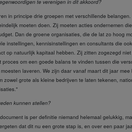
tegenwoordigen te verenigen in dit akkoord?
ren
in principe drie groepen met verschillende belangen
iteindelijk moeten doen. Zij moeten acties ondernemen di
udget. Dan de groene organisaties, die de lat zo hoog mo
ële instellingen, kennisinstellingen en consultants die ook
act op natuurlijk kapitaal hebben. Zij zitten zogezegd niet 
t proces om een goede balans te vinden tussen die vers
moesten laveren. We zijn daar vanaf maart dit jaar mee
m zowel grote als kleine bedrijven te laten tekenen, nati
saties."
reden kunnen stellen?
sdocument
is per definitie niemand helemaal gelukkig, ma
ergeten dat dit nu een grote stap is, en over een paar j