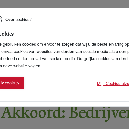
 een duurzame toekomst
Over cookies?
ookies
artnerschap
Over ons
Contact
 gebruiken cookies om ervoor te zorgen dat wij u de beste ervaring o
t omvat cookies van websites van derden van sociale media als u een 
bedded content bevat van sociale media. Dergelijke cookies van der
n deze website volgen.
ntegreren natuurlijk kapitaal
Mijn Cookies afzon
lle cookies
6
Akkoord: Bedrijve