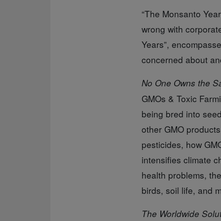
“The Monsanto Yea
wrong with corporat
Years”, encompasses 
concerned about and
No One Owns the S
GMOs & Toxic Farming
being bred into see
other GMO products i
pesticides, how GMO
intensifies climate
health problems, the
birds, soil life, and 
The Worldwide Solut