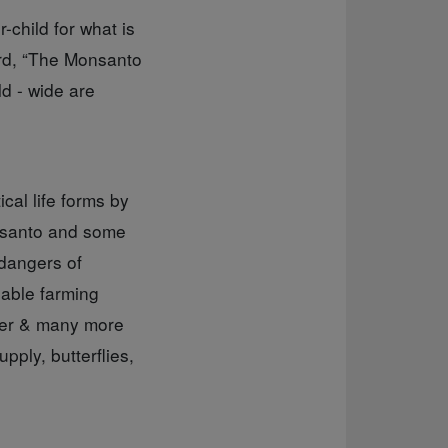
-child for what is
ord, “The Monsanto
d - wide are
cal life forms by
onsanto and some
 dangers of
nable farming
ncer & many more
pply, butterflies,