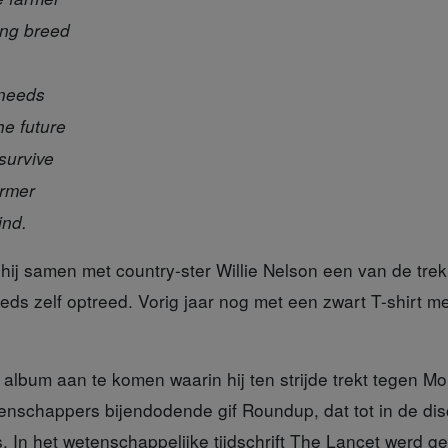
ing breed
 needs
he future
survive
armer
ind.
hij samen met country-ster Willie Nelson een van de tre
eeds zelf optreed. Vorig jaar nog met een zwart T-shirt m
n album
aan te komen waarin hij ten strijde trekt tegen M
enschappers bijendodende gif Roundup, dat tot in de dis
s. In het wetenschappelijke tijdschrift The Lancet werd 