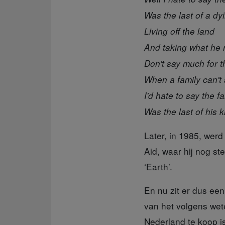
Was the last of a dy
Living off the land
And taking what he
Don't say much for t
When a family can't 
I'd hate to say the f
Was the last of his k
Later, in 1985,
werd 
Aid, waar hij nog st
‘Earth’.
En nu zit er dus ee
van het volgens wet
Nederland te koop i