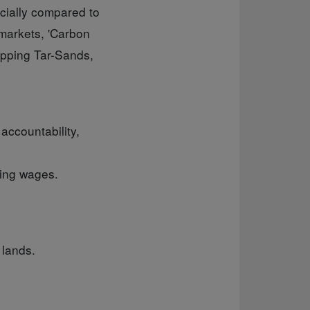
cially compared to
 markets, 'Carbon
topping Tar-Sands,
accountability,
ving wages.
 lands.