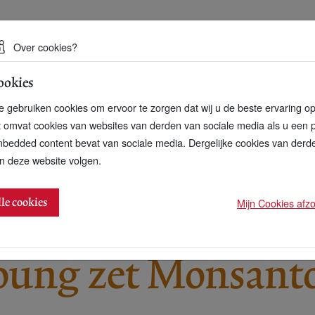
 een duurzame toekomst
Over cookies?
ookies
artnerschap
Over ons
Contact
 gebruiken cookies om ervoor te zorgen dat wij u de beste ervaring o
t omvat cookies van websites van derden van sociale media als u een 
bedded content bevat van sociale media. Dergelijke cookies van der
n deze website volgen.
neer als doodshoofd
Mijn Cookies afzon
lle cookies
oung zet Monsanto