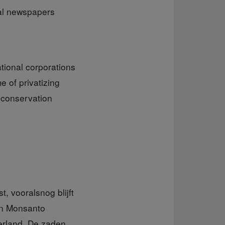
al newspapers
ional corporations
e of privatizing
r conservation
, vooralsnog blijft
gen Monsanto
serland. De zaden