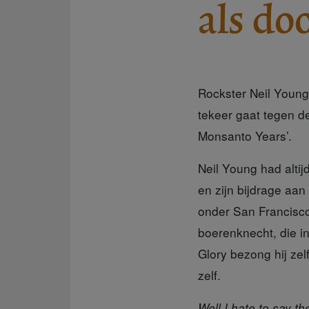
als do
Rockster Neil Young 
tekeer gaat tegen d
Monsanto Years’.
Neil Young had altij
en zijn bijdrage aan
onder San Francisco
boerenknecht, die i
Glory bezong hij zel
zelf.
Well I hate to say th