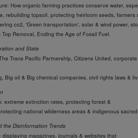
ture: How organic farming practices conserve water, espe
e, rebuilding topsoil, protecting heirloom seeds, farmers
ering co2, 'Green transportation', solar & wind power, s
 Top Removal, Ending the Age of Fossil Fuel.
ration and State
The Trans Pacific Partnership, Citizens United, corporate 
g, Big oil & Big chemical companies, civil rights laws & li
on
: extreme extinction rates, protecting forest &
protecting national wilderness areas & indigenous sacred
 the Disinformation Trends
 displaying magazines, journals & websites that