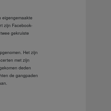
ijn eigengemaakte
ert zijn Facebook-
 twee gekruiste
opgenomen. Het zijn
ncerten met zijn
g gekomen deden
uchten de gangpaden
aan.