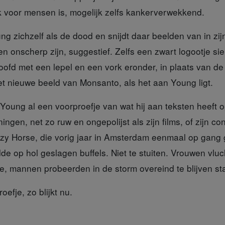
jk voor mensen is, mogelijk zelfs kankerverwekkend.
ung
zichzelf
als de dood en snijdt daar beelden van in z
 en onscherp zijn, suggestief. Zelfs een zwart logootje si
ofd met een lepel en een vork eronder, in plaats van de
et nieuwe beeld van Monsanto, als het aan Young ligt.
 Young
al een voorproefje van wat hij aan teksten heeft 
ngen, net zo ruw en ongepolijst als zijn films, of zijn co
zy Horse, die vorig jaar in Amsterdam eenmaal op gan
e op hol geslagen buffels. Niet te stuiten. Vrouwen vl
e, mannen probeerden in de storm overeind te blijven st
oefje,
zo blijkt nu.