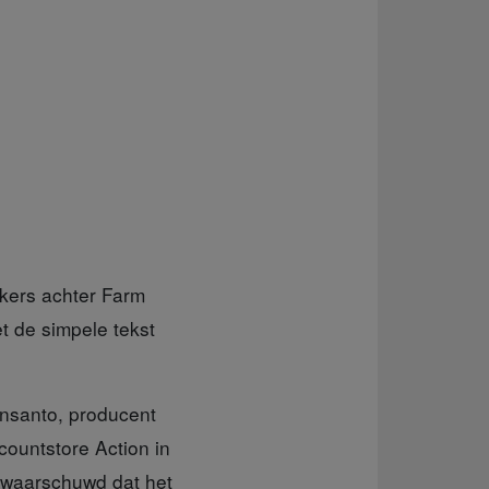
kkers achter Farm
et de simpele tekst
onsanto, producent
countstore Action in
gewaarschuwd dat het