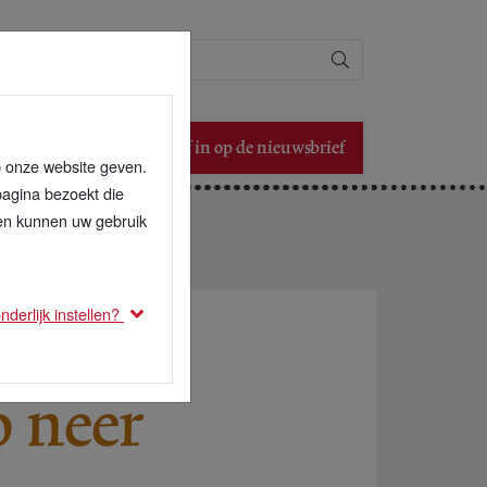
Zoeken
Schrijf in op de nieuwsbrief
p onze website geven.
pagina bezoekt die
den kunnen uw gebruik
derlijk instellen?
 neer