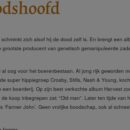
odshoofd
schminkt zich alsof hij de dood zelf is. En brengt een alb
e grootste producent van genetisch gemanipuleerde zade
d al oog
voor het boerenbestaan. Al jong rijk geworden me
 de super hippiegroep Crosby, Stills, Nash & Young, kocht
 een boerderij. Op zijn best verkochte album Harvest zon
n de koop inbegrepen zat: “Old man”. Later ten tijde van
fs ‘Farmer John’. Geen vrolijke boodschap, ook al schreef 
e farmer