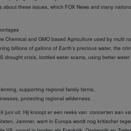
ws about these issues, which FOX News and many nation
hortages
w Chemical and GMO based Agriculture used by multi nat
ing billions of gallons of Earth’s precious water, the crim
S drought crisis, bottled water scams, using better wate
arming, supporting regional family farms,
inesses, protecting regional wilderness.
6 juni
uit. Hij knoopt er een reeks van concerten aan vast
 Staten. Jammer, want in Europa wordt nog kritischer te
 VS, vooral in landen als Frankrijk, Oostenrijk en Zwit