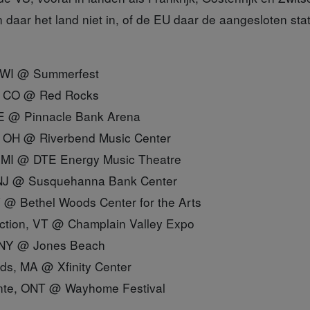
n daar het land niet in, of de EU daar de aangesloten st
, WI @ Summerfest
r, CO @ Red Rocks
NE @ Pinnacle Bank Arena
i, OH @ Riverbend Music Center
, MI @ DTE Energy Music Theatre
 NJ @ Susquehanna Bank Center
Y @ Bethel Woods Center for the Arts
nction, VT @ Champlain Valley Expo
 NY @ Jones Beach
ds, MA @ Xfinity Center
nte, ONT @ Wayhome Festival