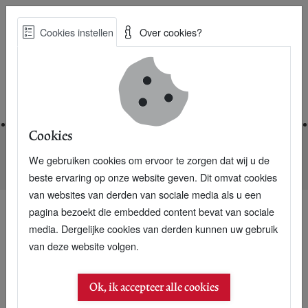
Skip
Cookies instellen
Over cookies?
to
Zoe
main
Best Practices voor een duurzame toekomst
content
Home
Cookies
We gebruiken cookies om ervoor te zorgen dat wij u de
Home
Nieuwsarchief
Nertsenfokkers moeten nu echt stoppen
beste ervaring op onze website geven. Dit omvat cookies
van websites van derden van sociale media als u een
pagina bezoekt die embedded content bevat van sociale
media. Dergelijke cookies van derden kunnen uw gebruik
van deze website volgen.
Ok, ik accepteer alle cookies