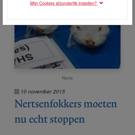
Mijn Cookies afzonderlijk instellen?
Nerts
10 november 2015
Nertsenfokkers moeten
nu echt stoppen