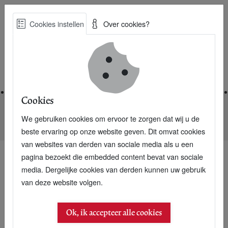
Skip
Cookies instellen
Over cookies?
to
Zoe
main
Best Practices voor een duurzame toekomst
content
Home
Cookies
We gebruiken cookies om ervoor te zorgen dat wij u de
Home
Nieuwsarchief
Wie kan Willem Lageweg opvolgen?
beste ervaring op onze website geven. Dit omvat cookies
van websites van derden van sociale media als u een
pagina bezoekt die embedded content bevat van sociale
media. Dergelijke cookies van derden kunnen uw gebruik
van deze website volgen.
Ok, ik accepteer alle cookies