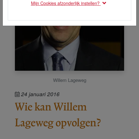
Mijn Cookies afzonderlijk instellen?
Willem Lageweg
24 januari 2016
Wie kan Willem
Lageweg opvolgen?