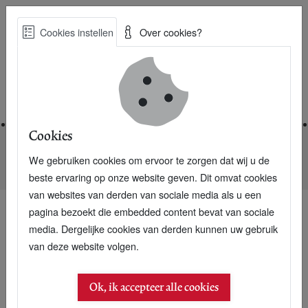
Skip
Cookies instellen
Over cookies?
to
Zoe
main
Best Practices voor een duurzame toekomst
content
Home
Cookies
We gebruiken cookies om ervoor te zorgen dat wij u de
Home
Nieuwsarchief
Gebroken autoruit in tapijttegel Interface
beste ervaring op onze website geven. Dit omvat cookies
van websites van derden van sociale media als u een
pagina bezoekt die embedded content bevat van sociale
media. Dergelijke cookies van derden kunnen uw gebruik
van deze website volgen.
Ok, ik accepteer alle cookies