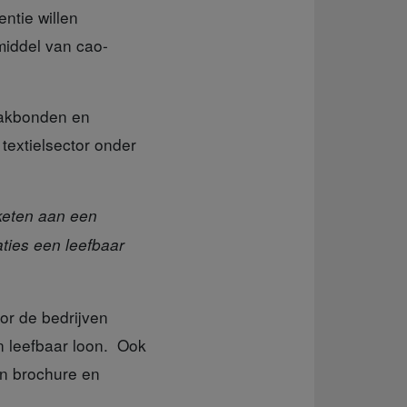
entie willen
middel van cao-
vakbonden en
textielsector onder
 keten aan een
aties een leefbaar
or de bedrijven
n leefbaar loon. Ook
en brochure en