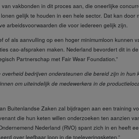
ol van vakbonden
in dit proces aan, die oneerlijke concurr
lonen gelijk te houden in een hele sector. Dat kan door 
eve arbeidsvoorwaarden die voor iedereen gelijk zijn.
ief
of als aanvulling op een hoger minimumloon kunnen 
ies cao-afspraken maken. Nederland bevordert dit in de 
tegisch Partnerschap met Fair Wear Foundation.”
overheid bedrijven ondersteunen die bereid zijn in hun
ginnen om uiteindelijk de medewerkers in de productieloc
van Buitenlandse Zaken zal bijdragen aan een training
vo
nvenant die hun keten willen onderzoeken ten aanzien va
 Ondernemend Nederland (RVO) spant zich in en heeft e
eerd over leefbaar loon in de toeleveringsketen.”