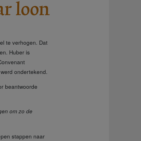
ar loon
el te verhogen. Dat
ken. Huber is
‘Convenant
es werd ondertekend.
tor beantwoorde
gen om zo de
epen stappen naar