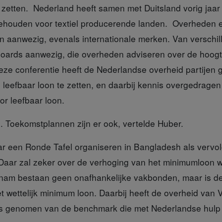
 zetten. Nederland heeft samen met Duitsland vorig jaar
houden voor textiel producerende landen. Overheden e
n aanwezig, evenals internationale merken. Van verschi
ards aanwezig, die overheden adviseren over de hoogt
ze conferentie heeft de Nederlandse overheid partijen 
n leefbaar loon te zetten, en daarbij kennis overgedrag
or leefbaar loon.
j
. Toekomstplannen zijn er ook, vertelde Huber.
aar een Ronde Tafe
l organiseren in Bangladesh als vervol
aar zal zeker over de verhoging van het minimumloon 
tnam bestaan geen onafhankelijke vakbonden, maar is de
t wettelijk minimum loon. Daarbij heeft de overheid van
is genomen van de benchmark die met Nederlandse hulp i