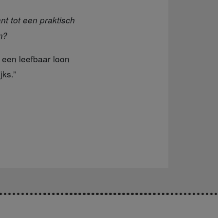
t tot een praktisch
m?
s een leefbaar loon
jks.”