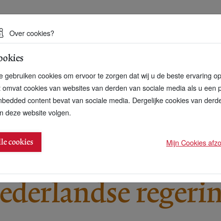
 een duurzame toekomst
Over cookies?
ookies
artnerschap
Over ons
Contact
 gebruiken cookies om ervoor te zorgen dat wij u de beste ervaring o
t omvat cookies van websites van derden van sociale media als u een 
bedded content bevat van sociale media. Dergelijke cookies van der
n deze website volgen.
spant zich in voor leefbaar loon
Mijn Cookies afzon
lle cookies
ederlandse regeri