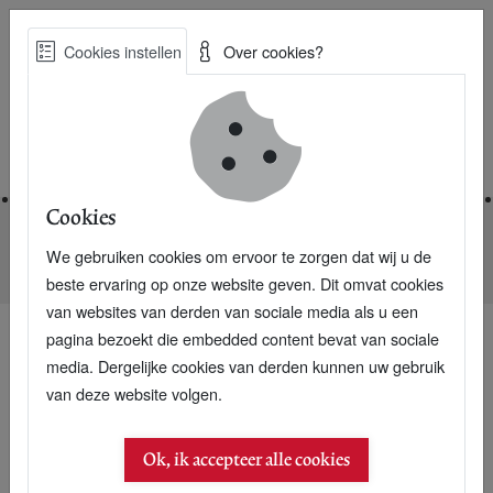
Skip
Cookies instellen
Over cookies?
to
Zoe
main
Best Practices voor een duurzame toekomst
content
Home
Cookies
We gebruiken cookies om ervoor te zorgen dat wij u de
Home
Nieuwsarchief
Restaurantkeukens worden MVO
beste ervaring op onze website geven. Dit omvat cookies
van websites van derden van sociale media als u een
pagina bezoekt die embedded content bevat van sociale
media. Dergelijke cookies van derden kunnen uw gebruik
01 juli 2014
van deze website volgen.
Restaurantkeukens
Ok, ik accepteer alle cookies
worden MVO