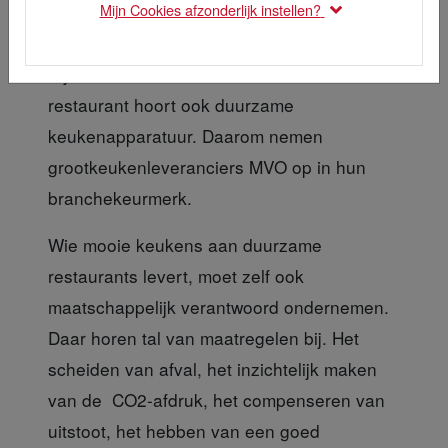
Mijn Cookies afzonderlijk instellen?
Bij een duurzame menukaart in een
restaurant hoort ook duurzame
keukenapparatuur. Daarom nemen
grootkeukenleveranciers MVO op in hun
branchekeurmerk.
Wie mooie keukens aan
duurzame
restaurants levert, moet zelf ook
maatschappelijk verantwoord ondernemen.
Daar horen tal van maatregelen bij. Het
scheiden van afval, het inzichtelijk maken
van de CO2-afdruk, het compenseren van
uitstoot, het hebben van een goed