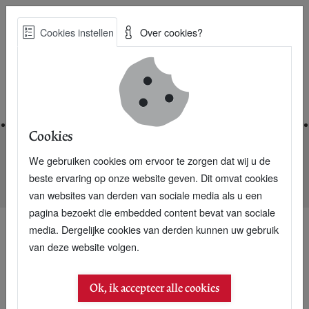
Skip
Cookies instellen
Over cookies?
to
Zoe
main
Best Practices voor een duurzame toekomst
content
Home
Cookies
We gebruiken cookies om ervoor te zorgen dat wij u de
Home
Nieuwsarchief
beste ervaring op onze website geven. Dit omvat cookies
Samenwerken volgens de Salesforce-methode
van websites van derden van sociale media als u een
pagina bezoekt die embedded content bevat van sociale
media. Dergelijke cookies van derden kunnen uw gebruik
van deze website volgen.
18 januari 2015
Samenwerken volgens
Ok, ik accepteer alle cookies