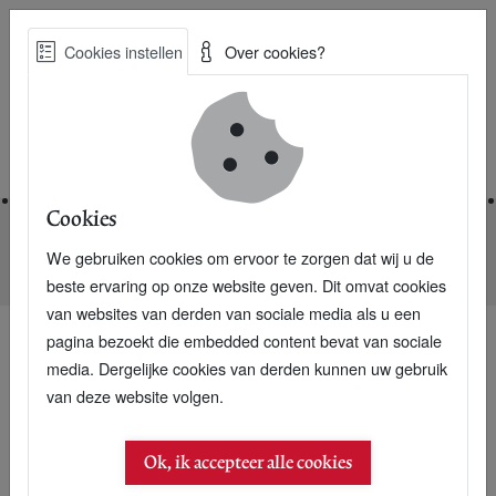
Skip
Cookies instellen
Over cookies?
to
Zoe
main
Best Practices voor een duurzame toekomst
content
Home
Cookies
We gebruiken cookies om ervoor te zorgen dat wij u de
Home
Nieuwsarchief
Schiphol koopt 35 elektrische bussen
beste ervaring op onze website geven. Dit omvat cookies
van websites van derden van sociale media als u een
pagina bezoekt die embedded content bevat van sociale
media. Dergelijke cookies van derden kunnen uw gebruik
van deze website volgen.
Ok, ik accepteer alle cookies