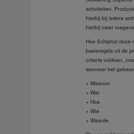
activiteiten. Produ
hierbij bij iedere ac
hierbij meer toegev
Hoe Schiphol deze
basisregels uit de j
criteria voldoen, zo
wanneer het gebeurde
+
Waarom
+
Wat
+
Hoe
+
Wie
+
Waarde