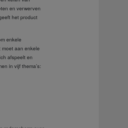
keten en verwerven
 geeft het product
 om enkele
ht moet aan enkele
ich afspeelt en
n in vijf thema’s: