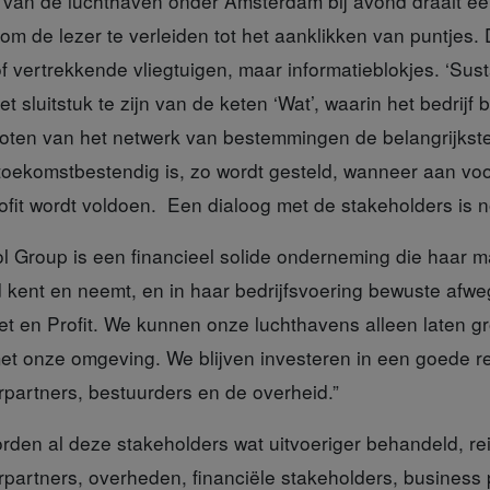
d
van de luchthaven onder Amsterdam bij avond draait e
m de lezer te verleiden tot het aanklikken van puntjes. Da
vertrekkende vliegtuigen, maar informatieblokjes. ‘Sust
et sluitstuk te zijn van de keten ‘Wat’, waarin het bedrijf b
ten van het netwerk van bestemmingen de belangrijkste 
 toekomstbestendig is, zo wordt gesteld, wanneer aan v
ofit wordt voldoen. Een dialoog met de stakeholders is n
l Group is een financieel solide onderneming die haar m
d kent en neemt, en in haar bedrijfsvoering bewuste afw
t en Profit. We kunnen onze luchthavens alleen laten gro
et onze omgeving. We blijven investeren in een goede re
artners, bestuurders en de overheid.”
rden al deze stakeholders wat uitvoeriger behandeld, reiz
artners, overheden, financiële stakeholders, business 