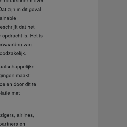
en radarscherm over
t zijn in dit geval
ainable
eschrijft dat het
opdracht is. Het is
oorwaarden van
oodzakelijk.
aatschappelijke
egingen maakt
eien door dit te
latie met
igers, airlines,
partners en