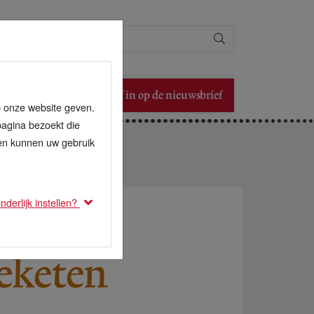
Zoeken
Schrijf in op de nieuwsbrief
p onze website geven.
pagina bezoekt die
den kunnen uw gebruik
derlijk instellen?
eketen