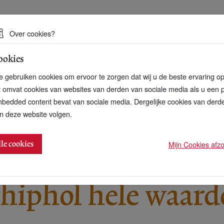
 een duurzame toekomst
Over cookies?
ookies
artnerschap
Over ons
Contact
 gebruiken cookies om ervoor te zorgen dat wij u de beste ervaring o
t omvat cookies van websites van derden van sociale media als u een 
bedded content bevat van sociale media. Dergelijke cookies van der
n deze website volgen.
eten in 1 plaatje stopt
Mijn Cookies afzon
lle cookies
5
hiphol hele waard