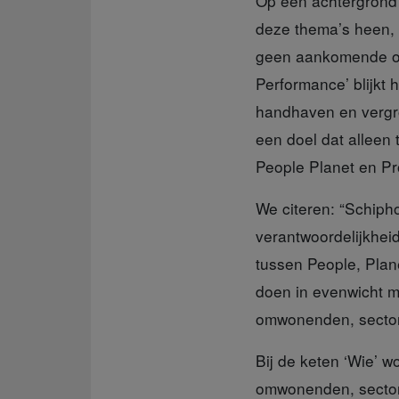
Op een achtergron
deze thema’s heen, o
geen aankomende of 
Performance’ blijkt h
handhaven en vergro
een doel dat alleen
People Planet en Pr
We citeren:
“Schipho
verantwoordelijkhei
tussen People, Plane
doen in evenwicht m
omwonenden, sectorp
Bij de keten ‘Wie’
wo
omwonenden, sectorp