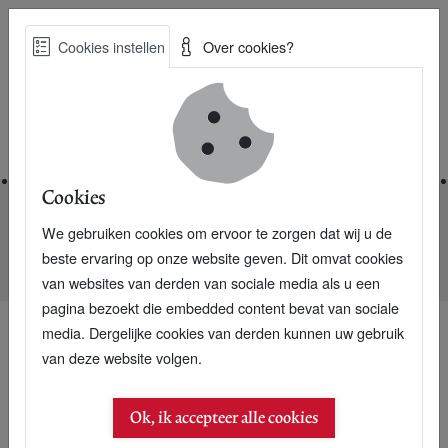
Skip
Cookies instellen
Over cookies?
to
Zoe
main
Best Practices voor een duurzame toekomst
content
Home
Cookies
We gebruiken cookies om ervoor te zorgen dat wij u de
Home
Nieuwsarchief
beste ervaring op onze website geven. Dit omvat cookies
Bied als energiereus services aan coöperaties
van websites van derden van sociale media als u een
pagina bezoekt die embedded content bevat van sociale
media. Dergelijke cookies van derden kunnen uw gebruik
van deze website volgen.
Ok, ik accepteer alle cookies