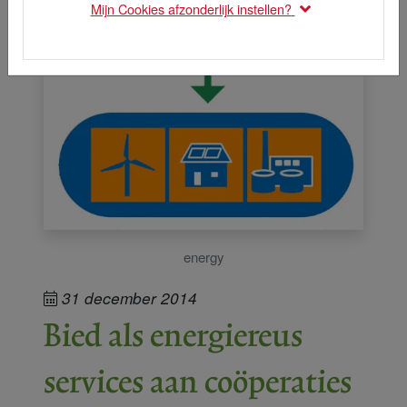
Mijn Cookies afzonderlijk instellen?
energy
31 december 2014
Bied als energiereus
services aan coöperaties