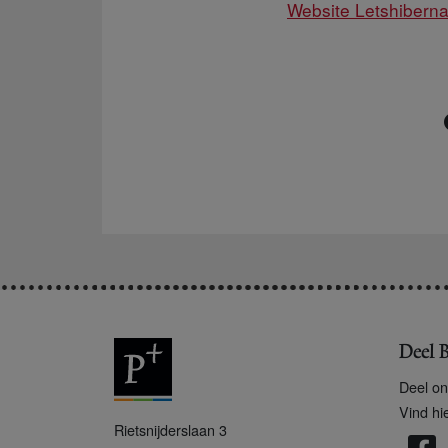
Website Letshiberna
Deel B
Deel on
Vind hi
P
Rietsnijderslaan 3
+