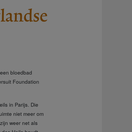
rlandse
r een bloedbad
rsuit Foundation
ls in Parijs. Die
uimte niet meer om
zijn weer net als
 des Heils houdt