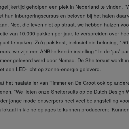
egelijkertijd geholpen een plek in Nederland te vinden. 
et hun inburgeringscursus en beloven bij het halen daar
staan. Nee, die leven niet op straat, we hebben huizen v
uctie van 10.000 pakken per jaar, te verspreiden over he
pact te maken. Zo’n pak kost, inclusief die beloning, 150
urs, we zijn een ANBI-erkende instelling.” In de ‘jas’ p
 meer geleverd werd door Nomad. De Sheltersuit wordt i
et een LED-licht op zonne-energie geleverd.
at het naaiatelier van Timmer en De Groot ook op ande
enen. “We lieten onze Sheltersuits op de Dutch Design
der jonge mode-ontwerpers heel veel belangstelling voor
 lokaal in kleine oplages te kunnen produceren: ‘Kunnen w