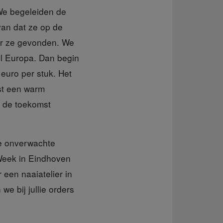
“We begeleiden de
van dat ze op de
oor ze gevonden. We
el Europa. Dan begin
 euro per stuk. Het
ast een warm
n de toekomst
re onverwachte
 Week in Eindhoven
 een naaiatelier in
e bij jullie orders