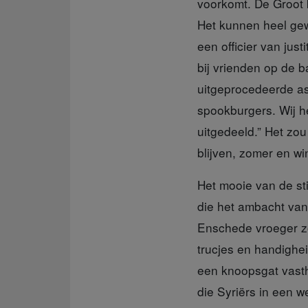
voorkomt. De Groot ke
Het kunnen heel gew
een officier van jus
bij vrienden op de 
uitgeprocedeerde asi
spookburgers. Wij h
uitgedeeld.” Het zo
blijven, zomer en win
Het mooie van de st
die het ambacht van 
Enschede vroeger zo
trucjes en handighei
een knoopsgat vasth
die Syriërs in een w