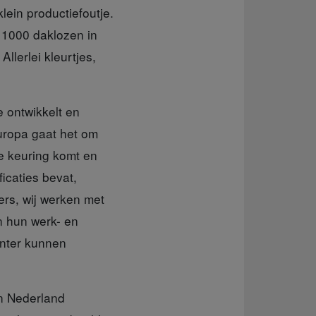
klein productiefoutje.
r 1000 daklozen in
llerlei kleurtjes,
te ontwikkelt en
Europa gaat het om
e keuring komt en
icaties bevat,
ers, wij werken met
 hun werk- en
inter kunnen
in Nederland