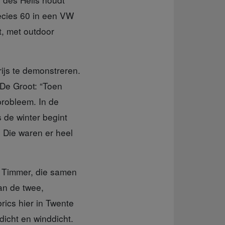
ecies 60 in een VW
t, met outdoor
rijs te demonstreren.
 De Groot: “Toen
probleem. In de
 de winter begint
. Die waren er heel
 Timmer, die samen
an de twee,
ics hier in Twente
dicht en winddicht.