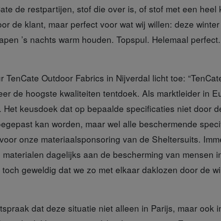
te de restpartijen, stof die over is, of stof met een heel 
r de klant, maar perfect voor wat wij willen: deze winte
apen ’s nachts warm houden. Topspul. Helemaal perfect. A
ur TenCate Outdoor Fabrics
in Nijverdal licht toe: “TenCa
er de hoogste kwaliteiten tentdoek. Als marktleider in 
 Het keusdoek dat op bepaalde specificaties niet door d
toegepast kan worden, maar wel alle beschermende specif
 voor onze materiaalsponsoring van de Sheltersuits. Imm
materialen dagelijks aan de bescherming van mensen in
s toch geweldig dat we zo met elkaar daklozen door de w
itspraak
dat deze situatie niet alleen in Parijs, maar ook 