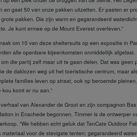
n en gaat 50 van onze pakken uitzetten. Er pasten er pr
jn grote pakken. Die zijn warm en gegarandeerd waterdich
te. Je kunt ermee op de Mount Everest overleven.”
praak
om 10 van deze sheltersuits op een expositie in Pa
den alle openbare bijeenkomsten onmiddellijk afgelast.
om die partij zelf maar uit te gaan delen. Dat was geen 
ie de daklozen weg uit het toeristische centrum, maar als
mplete families leven op straat, ook op beroemde pleinen
e kou komt er nu aan.”
r verhaal
van Alexander de Groot en zijn compagnon Bas
dation in Enschede begonnen. Timmer is de ontwerper v
erkoop. “We hebben echt geluk dat TenCate Outdoor Fabr
 is materiaal voor de stevigste tenten: gegarandeerd water