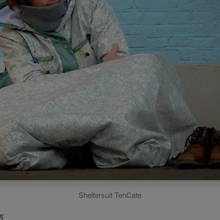
Sheltersuit TenCate
5