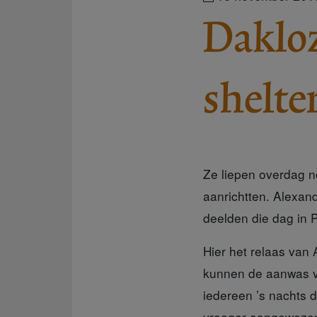
Dakloz
shelte
Ze liepen overdag no
aanrichtten. Alexan
deelden die dag in P
Hier het relaas van
kunnen de aanwas v
iedereen ’s nachts d
vroeger aangewezen