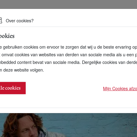
 een duurzame toekomst
Over cookies?
ookies
artnerschap
Over ons
Contact
 gebruiken cookies om ervoor te zorgen dat wij u de beste ervaring o
t omvat cookies van websites van derden van sociale media als u een 
bedded content bevat van sociale media. Dergelijke cookies van der
n deze website volgen.
ndse sheltersuits
Mijn Cookies afzon
lle cookies