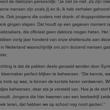
nt de daklozen persoonlijk: “Je ziet ze niet. Ze zijn niet
one mensen zijn zoals jij en ik; ik heb verhalen gehoord
titie. Ook jongens die ouders met drank- of drugsproble
bank gingen slapen. Dat houdt op een gegeven moment o
elzoekers, die officieel geen dakloze mogen heten. Het 
ebben vorig jaar honderd van onze sheltersuits aan de
u in Nederland waarschijnlijk om zo'n duizend mensen gaa
ter.
ichting
is dat de pakken deels genaaid worden door Syris
kleermaker perfect blijken te beheersen. “Die kennis, waa
 trots op was, is binnen de kortste keren verdwenen. 
djes beheersen, daar sta je versteld van. Hoe je de stof
oudt. Jongens die hier kwamen van een leerbedrijf zeiden
eek leren, dat hebben we op school nog nooit gezien’.”