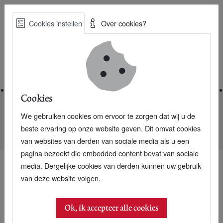
Skip
Cookies instellen
Over cookies?
to
Zoe
main
Best Practices voor een duurzame toekomst
content
Home
Cookies
We gebruiken cookies om ervoor te zorgen dat wij u de
Home
Nieuwsarchief
beste ervaring op onze website geven. Dit omvat cookies
De 5 basisregels voor Slim Samenwerken
van websites van derden van sociale media als u een
pagina bezoekt die embedded content bevat van sociale
media. Dergelijke cookies van derden kunnen uw gebruik
van deze website volgen.
Ok, ik accepteer alle cookies