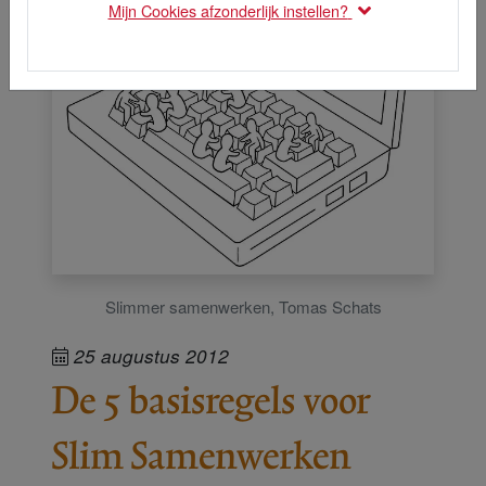
Mijn Cookies afzonderlijk instellen?
Slimmer samenwerken, Tomas Schats
25 augustus 2012
De 5 basisregels voor
Slim Samenwerken