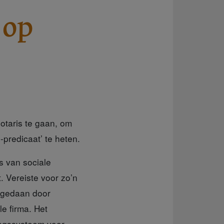
 op
taris te gaan, om
-predicaat’
te heten.
s van sociale
 Vereiste voor zo’n
t gedaan door
le firma. Het
ngssysteem voor