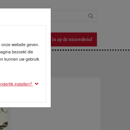
Zoeken
Schrijf in op de nieuwsbrief
p onze website geven.
pagina bezoekt die
den kunnen uw gebruik
derlijk instellen?