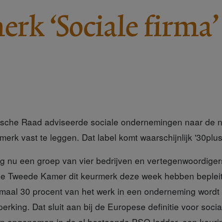
rk ‘Sociale firma’
sche Raad adviseerde sociale ondernemingen naar de no
erk vast te leggen. Dat label komt waarschijnlijk '
30plus
ng
nu een groep van vier bedrijven en vertegenwoordiger
e Tweede Kamer dit keurmerk deze week hebben bepleit.
imaal 30 procent van het werk in een onderneming word
king. Dat sluit aan bij de Europese definitie voor socia
n opgenomen in de al bestaande PSO-ladder, een keuri