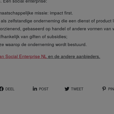
n. Een social enterprise:
maatschappelijke missie: impact first.
l als zelfstandige onderneming die een dienst of product l
voorzienend, gebaseerd op handel of andere vormen van w
fhankelijk van giften of subsidies;
wijze waarop de onderneming wordt bestuurd.
an Social Enterprise NL
en de andere aanbieders.
DEEL
POST
TWEET
PIN