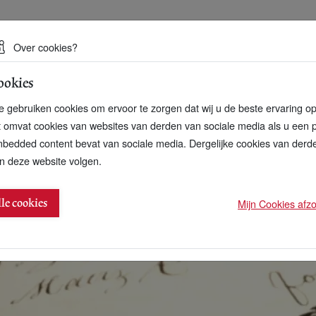
 een duurzame toekomst
Over cookies?
ookies
artnerschap
Over ons
Contact
 gebruiken cookies om ervoor te zorgen dat wij u de beste ervaring o
t omvat cookies van websites van derden van sociale media als u een 
bedded content bevat van sociale media. Dergelijke cookies van der
n deze website volgen.
op komst
Mijn Cookies afzon
lle cookies