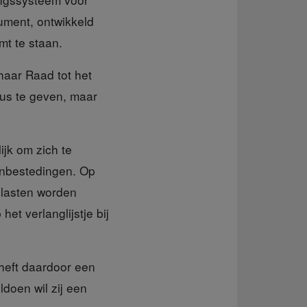
ument, ontwikkeld
mt te staan.
haar Raad tot het
tus te geven, maar
jk om zich te
aanbestedingen. Op
slasten worden
et verlanglijstje bij
heft daardoor een
doen wil zij een