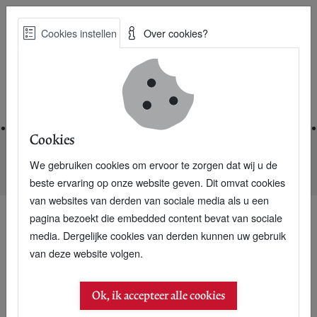
Skip
Cookies instellen
Over cookies?
to
Zoe
main
Best Practices voor een duurzame toekomst
content
Home
Cookies
We gebruiken cookies om ervoor te zorgen dat wij u de
Home
Nieuwsarchief
Turkije-deal bootvluchtelingen werkt niet
beste ervaring op onze website geven. Dit omvat cookies
van websites van derden van sociale media als u een
pagina bezoekt die embedded content bevat van sociale
media. Dergelijke cookies van derden kunnen uw gebruik
van deze website volgen.
Ok, ik accepteer alle cookies