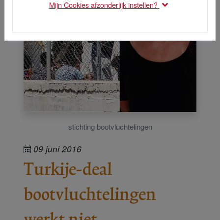
Mijn Cookies afzonderlijk instellen?
stichting bootvluchtelingen
09 juni 2016
Turkije-deal
bootvluchtelingen
werkt niet