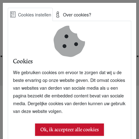
Skip
Cookies instellen
Over cookies?
to
Zoe
main
Best Practices voor een duurzame toekomst
content
Home
Cookies
We gebruiken cookies om ervoor te zorgen dat wij u de
Home
Nieuwsarchief
Tesla lanceert doorbraakmodel 3
beste ervaring op onze website geven. Dit omvat cookies
van websites van derden van sociale media als u een
pagina bezoekt die embedded content bevat van sociale
media. Dergelijke cookies van derden kunnen uw gebruik
van deze website volgen.
Ok, ik accepteer alle cookies