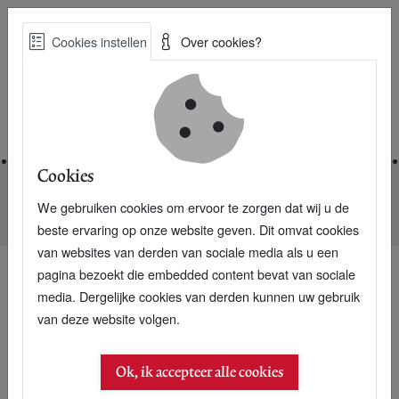
Skip
Cookies instellen
Over cookies?
to
Zoe
main
Best Practices voor een duurzame toekomst
content
Home
Cookies
We gebruiken cookies om ervoor te zorgen dat wij u de
Home
Nieuwsarchief
Tetra Pak richting 100% bioverpakking
beste ervaring op onze website geven. Dit omvat cookies
van websites van derden van sociale media als u een
pagina bezoekt die embedded content bevat van sociale
media. Dergelijke cookies van derden kunnen uw gebruik
van deze website volgen.
Ok, ik accepteer alle cookies