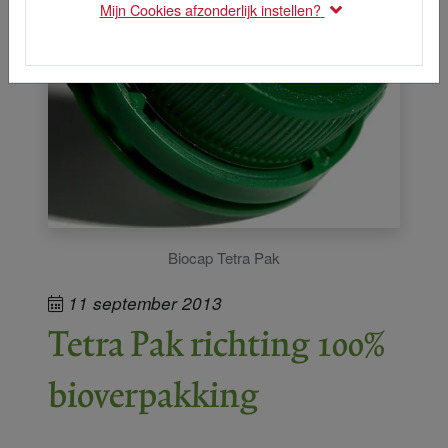
Mijn Cookies afzonderlijk instellen?
Biocap Tetra Pak
11 september 2013
Tetra Pak richting 100%
bioverpakking