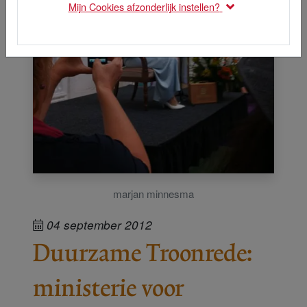
Mijn Cookies afzonderlijk instellen?
marjan minnesma
04 september 2012
Duurzame Troonrede:
ministerie voor