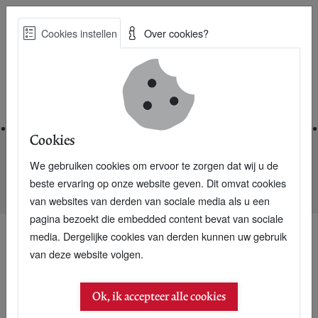
Skip
Cookies instellen
Over cookies?
to
Zoe
main
Best Practices voor een duurzame toekomst
content
Home
Cookies
We gebruiken cookies om ervoor te zorgen dat wij u de
Home
Nieuwsarchief
beste ervaring op onze website geven. Dit omvat cookies
Duurzame Troonrede: ministerie voor Circulaire Economie
van websites van derden van sociale media als u een
pagina bezoekt die embedded content bevat van sociale
media. Dergelijke cookies van derden kunnen uw gebruik
van deze website volgen.
Ok, ik accepteer alle cookies