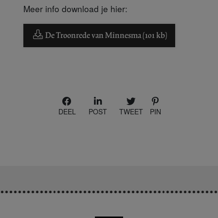
Meer info download je hier:
De Troonrede van Minnesma (101 kb)
DEEL
POST
TWEET
PIN