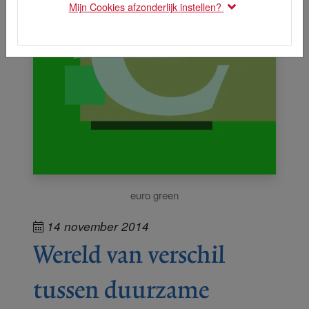
Mijn Cookies afzonderlijk instellen?
euro green
14 november 2014
Wereld van verschil
tussen duurzame