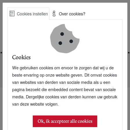
Skip
Cookies instellen
Over cookies?
to
Zoe
main
Best Practices voor een duurzame toekomst
content
Home
Cookies
We gebruiken cookies om ervoor te zorgen dat wij u de
Home
Nieuwsarchief
beste ervaring op onze website geven. Dit omvat cookies
Wereld van verschil tussen duurzame beleggingsfondsen
van websites van derden van sociale media als u een
pagina bezoekt die embedded content bevat van sociale
media. Dergelijke cookies van derden kunnen uw gebruik
van deze website volgen.
Ok, ik accepteer alle cookies