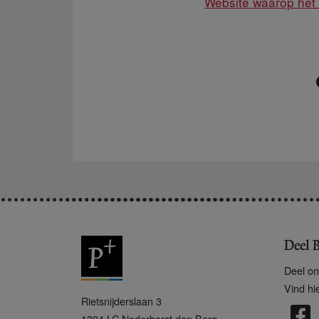
Website waarop het 
Deel B
Deel on
Vind hi
P
Rietsnijderslaan 3
+
1394 LC
Nederhorst den Berg