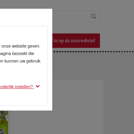
Zoeken
Schrijf in op de nieuwsbrief
p onze website geven.
pagina bezoekt die
den kunnen uw gebruik
derlijk instellen?