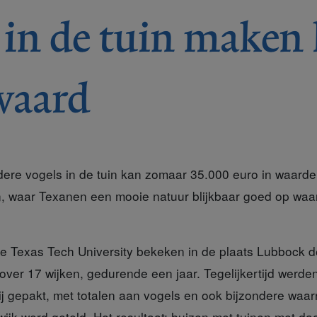
 in de tuin maken
waard
ere vogels in de tuin kan zomaar 35.000 euro in waarde s
, waar Texanen een mooie natuur blijkbaar goed op waa
e Texas Tech
University bekeken in de plaats Lubbock 
ver 17 wijken, gedurende een jaar. Tegelijkertijd werden 
bij gepakt, met totalen aan vogels en ook bijzondere wa
ijk werd geteld. Het resultaat: huizen met tuinen met da