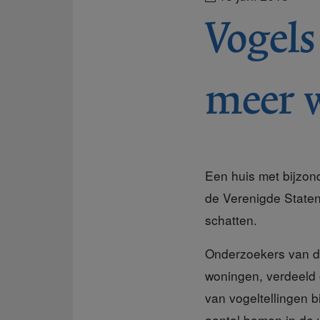
Vogels
meer 
Een huis met bijzond
de Verenigde Staten
schatten.
Onderzoekers van d
woningen, verdeeld o
van vogeltellingen 
aantal bomen in de w