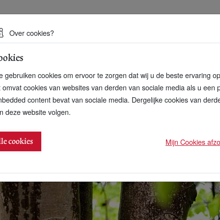
 een duurzame toekomst
Over cookies?
ookies
artnerschap
Over ons
Contact
 gebruiken cookies om ervoor te zorgen dat wij u de beste ervaring o
t omvat cookies van websites van derden van sociale media als u een 
bedded content bevat van sociale media. Dergelijke cookies van der
n deze website volgen.
huis meer waard
Mijn Cookies afzon
lle cookies