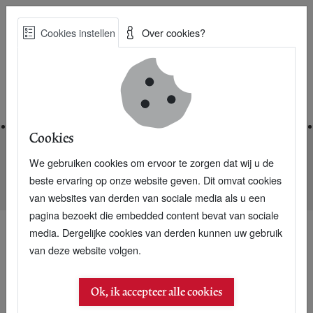
Skip
Cookies instellen
Over cookies?
to
Zoe
main
Best Practices voor een duurzame toekomst
content
Home
Cookies
We gebruiken cookies om ervoor te zorgen dat wij u de
Home
Nieuwsarchief
beste ervaring op onze website geven. Dit omvat cookies
P+ webmovie: Onderzoek Duurzame Businessmodellen
van websites van derden van sociale media als u een
pagina bezoekt die embedded content bevat van sociale
media. Dergelijke cookies van derden kunnen uw gebruik
van deze website volgen.
Ok, ik accepteer alle cookies