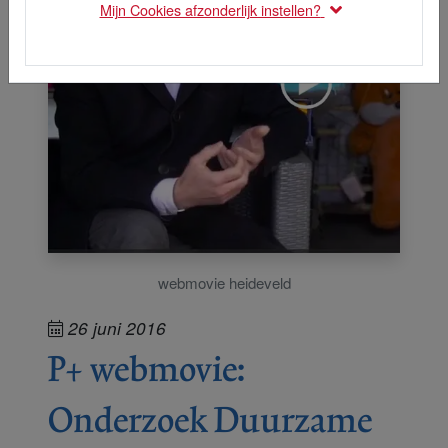
Mijn Cookies afzonderlijk instellen?
webmovie heideveld
26 juni 2016
P+ webmovie:
Onderzoek Duurzame