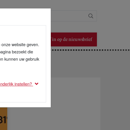
Zoeken
Schrijf in op de nieuwsbrief
p onze website geven.
pagina bezoekt die
den kunnen uw gebruik
derlijk instellen?