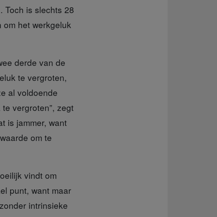
. Toch is slechts 28
n om het werkgeluk
twee derde van de
luk te vergroten,
ze al voldoende
te vergroten”, zegt
t is jammer, want
rwaarde om te
eilijk vindt om
kel punt, want maar
zonder intrinsieke