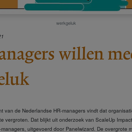
werkgeluk
21
nagers willen me
eluk
ent van de Nederlandse HR-managers vindt dat organisa
e vergroten. Dat blijkt uit onderzoek van ScaleUp Impac
managers, uitgevoerd door Panelwizard. De overgrote m