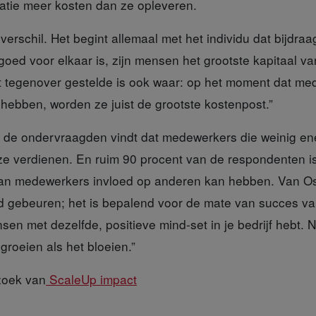
satie meer kosten dan ze opleveren.
erschil.
Het begint allemaal met het individu dat bijdraa
 goed voor elkaar is, zijn mensen het grootste kapitaal va
t tegenover gestelde is ook waar: op het moment dat m
e hebben, worden ze juist de grootste kostenpost.”
n
de ondervraagden vindt dat medewerkers die weinig ene
ze verdienen. En ruim 90 procent van de respondenten i
an medewerkers invloed op anderen kan hebben. Van Osch
ad gebeuren; het is bepalend voor de mate van succes van
sen met dezelfde, positieve mind-set in je bedrijf hebt. Ne
t groeien als het bloeien.”
zoek
van
ScaleUp impact