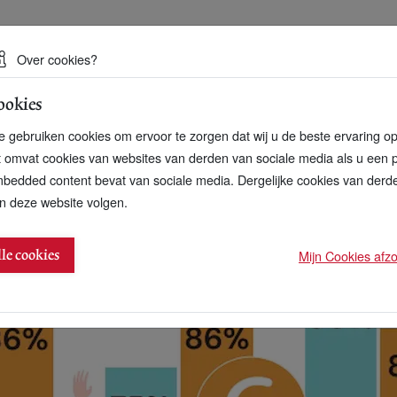
 een duurzame toekomst
Over cookies?
ookies
artnerschap
Over ons
Contact
 gebruiken cookies om ervoor te zorgen dat wij u de beste ervaring o
t omvat cookies van websites van derden van sociale media als u een 
bedded content bevat van sociale media. Dergelijke cookies van der
n deze website volgen.
 werkgeluk
Mijn Cookies afzon
lle cookies