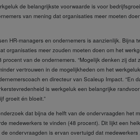
erkgeluk de belangrijkste voorwaarde is voor bedrijfsgroei
ernemers van mening dat organisaties meer moeten doe
ussen HR-managers
en ondernemers is aanzienlijk. Bijna 
at organisaties meer zouden moeten doen om het werkge
8 procent van de ondernemers. “Mogelijk denken zij dat 
inder vertrouwen in de mogelijkheden om het werkgeluk 
dernemerscoach en directeur van Scaleup Impact. “En da
erstevredenheid is werkgeluk een belangrijke randvoo
jf groeit én bloeit.”
nderzoek dat bijna de helft van de ondervraagden het mo
rde medewerkers te vinden (48 procent). Dit lijkt een hei
an de ondervraagden is ervan overtuigd dat medewerkers 