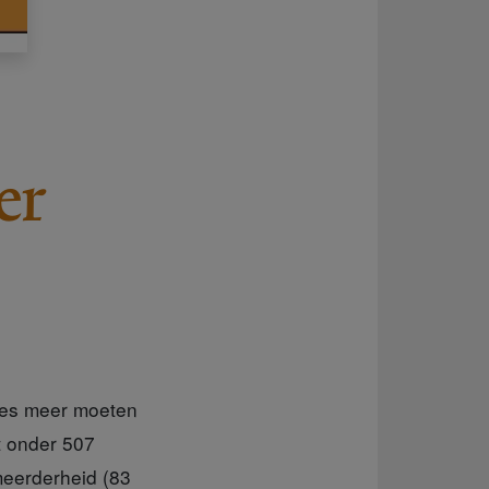
er
ties meer moeten
t onder 507
eerderheid (83