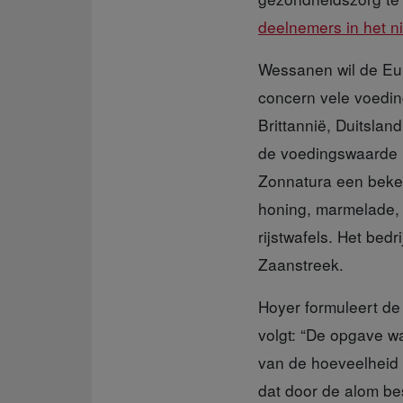
deelnemers in het 
Wessanen wil de Eu
concern vele voedin
Brittannië, Duitslan
de voedingswaarde m
Zonnatura een beken
honing, marmelade, o
rijstwafels. Het bed
Zaanstreek.
Hoyer formuleert de
volgt: “De opgave w
van de hoeveelheid d
dat door de alom bes