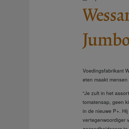
Wessan
Jumbo
Voedingsfabrikant W
eten maakt mensen
“Je zult in het assor
tomatensap, geen ki
in de nieuwe P+. Hi
vertegenwoordiger v
gezondheidszorg te