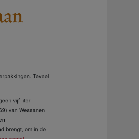
aan
erpakkingen. Teveel
n vijf liter
1969) van Wessanen
een
d brengt, om in de
een aantal