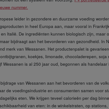
nieuwe nummer.
ropese leider
in gezondere en duurzame voeding worden.
gsproducten in heel Europa aan, maar vooral in Frankrij
d en Italië. De ingrediënten kunnen biologisch zijn, maar 
aar bijdraagt aan het bevorderen van gezondheid. In N
d merk van Wessanen. Het productenpalet is gevarieerd
ntbijtgranen, koekjes, limonade, chocoladerepen, soja m
rijf Wessanen is al 250 jaar oud, begonnen als handelaar 
 bijdrage
van Wessanen aan het bevorderen van de volk
aar de voedingsindustrie en consumenten samen voor st
agelijks eten. We krijgen teveel calorieën per dag binn
chikbaarheid van eten: in de winkelstraten, op stations,