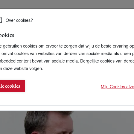
 een duurzame toekomst
Over cookies?
ookies
artnerschap
Over ons
Contact
 gebruiken cookies om ervoor te zorgen dat wij u de beste ervaring o
t omvat cookies van websites van derden van sociale media als u een 
bedded content bevat van sociale media. Dergelijke cookies van der
n deze website volgen.
aan Jumbo-verpakkingen
Mijn Cookies afzon
lle cookies