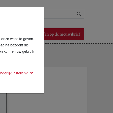
Zoeken
Schrijf in op de nieuwsbrief
p onze website geven.
pagina bezoekt die
den kunnen uw gebruik
derlijk instellen?