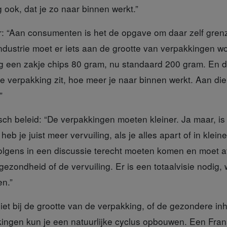
ook, dat je zo naar binnen werkt.”
r:
“Aan consumenten is het de opgave om daar zelf grenz
ndustrie moet er iets aan de grootte van verpakkingen 
og een zakje chips 80 gram, nu standaard 200 gram. En da
e verpakking zit, hoe meer je naar binnen werkt. Aan die
”
sch beleid:
“De verpakkingen moeten kleiner. Ja maar, is
b je juist meer vervuiling, als je alles apart of in kleine
rvolgens in een discussie terecht moeten komen en moet 
ezondheid of de vervuiling. Er is een totaalvisie nodig,
en.”
iet
bij de grootte van de verpakking, of de gezondere in
ingen kun je een natuurlijke cyclus opbouwen. Een Fran