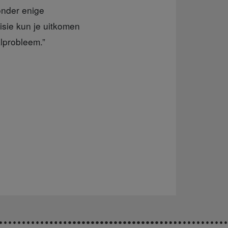
onder enige
visie kun je uitkomen
alprobleem.”