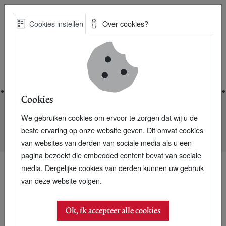
Skip
Cookies instellen
Over cookies?
to
Zoe
main
Best Practices voor een duurzame toekomst
content
Home
Cookies
We gebruiken cookies om ervoor te zorgen dat wij u de
Home
Nieuwsarchief
beste ervaring op onze website geven. Dit omvat cookies
Wijffels: Pensioenfondsen samen met banken
van websites van derden van sociale media als u een
pagina bezoekt die embedded content bevat van sociale
media. Dergelijke cookies van derden kunnen uw gebruik
van deze website volgen.
Ok, ik accepteer alle cookies