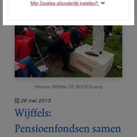
Mijn Cookies afzonderlijk instellen?
Herman Wijffels CE BOOSTcamp
26 mei 2013
Wijffels:
Pensioenfondsen samen