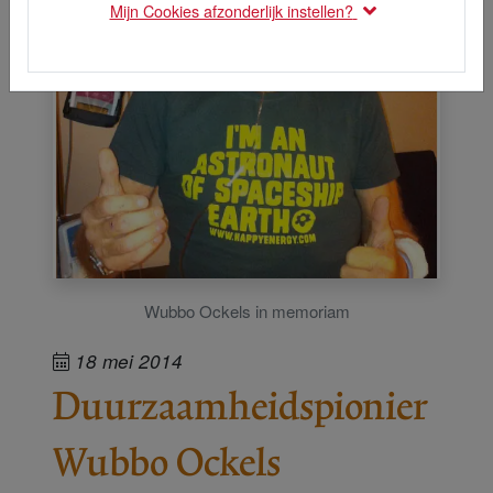
Mijn Cookies afzonderlijk instellen?
Wubbo Ockels in memoriam
18 mei 2014
Duurzaamheidspionier
Wubbo Ockels