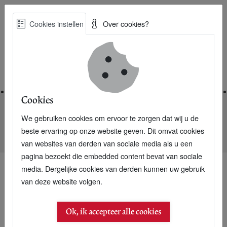
Skip
Cookies instellen
Over cookies?
to
Zoe
main
Best Practices voor een duurzame toekomst
content
Home
Cookies
We gebruiken cookies om ervoor te zorgen dat wij u de
Home
Nieuwsarchief
beste ervaring op onze website geven. Dit omvat cookies
Duurzaamheidspionier Wubbo Ockels overleden
van websites van derden van sociale media als u een
pagina bezoekt die embedded content bevat van sociale
media. Dergelijke cookies van derden kunnen uw gebruik
van deze website volgen.
Ok, ik accepteer alle cookies