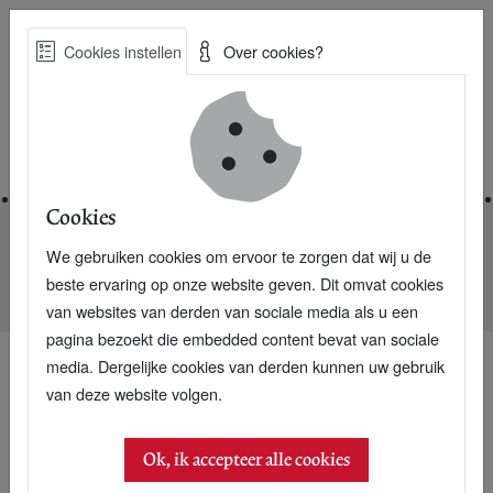
Skip
Cookies instellen
Over cookies?
to
Zoe
main
Best Practices voor een duurzame toekomst
content
Home
Cookies
We gebruiken cookies om ervoor te zorgen dat wij u de
Home
Nieuwsarchief
beste ervaring op onze website geven. Dit omvat cookies
Circulaire bedrijven groeien minder hard dan de rest
van websites van derden van sociale media als u een
pagina bezoekt die embedded content bevat van sociale
media. Dergelijke cookies van derden kunnen uw gebruik
van deze website volgen.
Ok, ik accepteer alle cookies