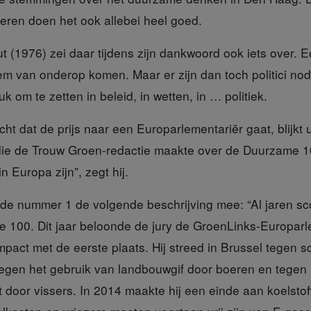
ieren doen het ook allebei heel goed.
ut (1976)
zei daar tijdens zijn dankwoord ook iets over. 
m van onderop komen. Maar er zijn dan toch politici no
k om te zetten in beleid, in wetten, in … politiek.
echt
dat de prijs naar een Europarlementariër gaat, blijkt u
 die de Trouw Groen-redactie maakte over de Duurzame 1
in Europa zijn”, zegt hij.
t de nummer 1
de volgende beschrijving mee: “Al jaren sc
 100. Dit jaar beloonde de jury de GroenLinks-Europar
mpact met de eerste plaats. Hij streed in Brussel tegen 
 tegen het gebruik van landbouwgif door boeren en tegen
 door vissers. In 2014 maakte hij een einde aan koelstof