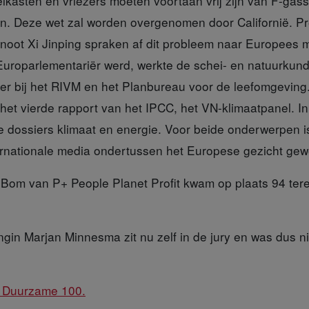
kasten en vriezers moeten voortaan vrij zijn van F-gass
n. Deze wet zal worden overgenomen door Californië. P
noot Xi Jinping spraken af dit probleem naar Europees 
 Europarlementariër werd, werkte de schei- en natuurkund
r bij het RIVM en het Planbureau voor de leefomgeving. 
het vierde rapport van het IPCC, het VN-klimaatpanel. In 
e dossiers klimaat en energie. Voor beide onderwerpen is
rnationale media ondertussen het Europese gezicht gew
n Bom
van P+ People Planet Profit kwam op plaats 94 ter
ngin Marjan Minnesma
zit nu zelf in de jury en was dus n
e Duurzame 100.