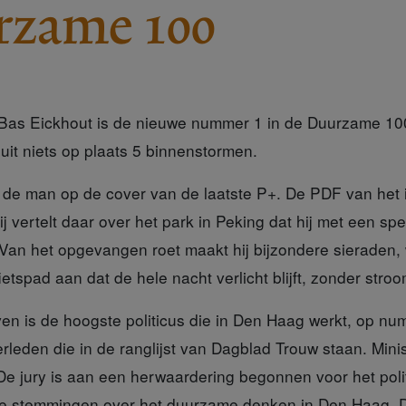
rzame 100
 Bas Eickhout is de nieuwe nummer 1 in de Duurzame 10
t niets op plaats 5 binnenstormen.
 de
man op de cover van de laatste P+. De PDF van het 
 vertelt daar over het park in Peking dat hij met een spe
 Van het opgevangen roet maakt hij bijzondere sieraden,
ietspad aan dat de hele nacht verlicht blijft, zonder stroo
ven
is de hoogste politicus die in Den Haag werkt, op num
eden die in de ranglijst van Dagblad Trouw staan. Minist
 De jury is aan een herwaardering begonnen voor het pol
de stemmingen over het duurzame denken in Den Haag.