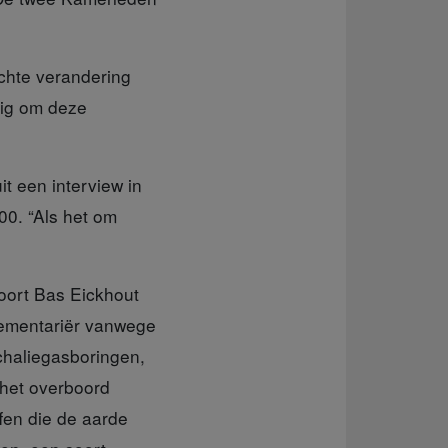
Echte verandering
dig om deze
it een interview in
00. “Als het om
oort Bas Eickhout
lementariër vanwege
schaliegasboringen,
 het overboord
fen die de aarde