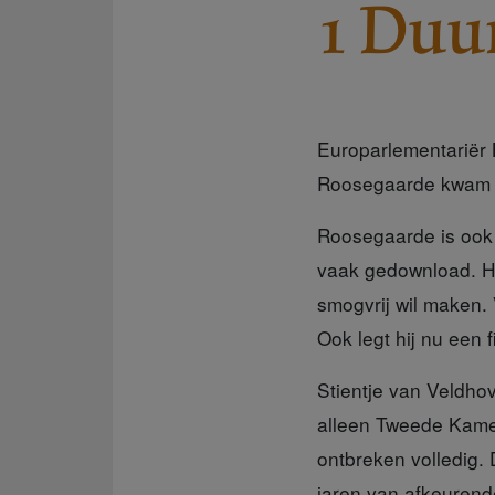
1 Duu
Europarlementariër
Roosegaarde kwam ui
Roosegaarde is ook
vaak gedownload. Hij
smogvrij wil maken.
Ook legt hij nu een f
Stientje van Veldho
alleen Tweede Kamerl
ontbreken volledig.
jaren van afkeuren