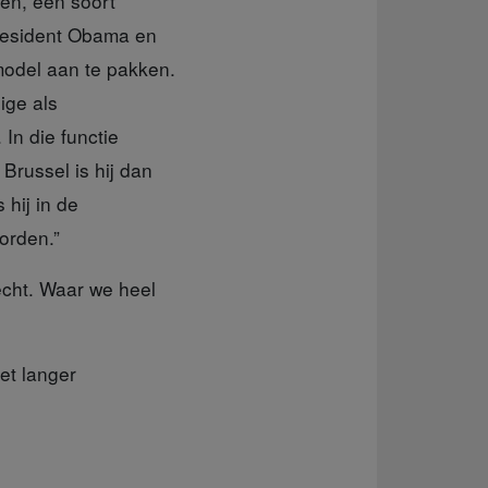
en, een soort
resident Obama en
model aan te pakken.
ige als
In die functie
Brussel is hij dan
 hij in de
orden.”
echt. Waar we heel
iet langer