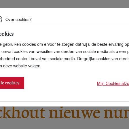
 een duurzame toekomst
Over cookies?
ookies
artnerschap
Over ons
Contact
 gebruiken cookies om ervoor te zorgen dat wij u de beste ervaring o
t omvat cookies van websites van derden van sociale media als u een 
bedded content bevat van sociale media. Dergelijke cookies van der
n deze website volgen.
mmer 1 Duurzame 100
Mijn Cookies afzon
lle cookies
ickhout nieuwe n