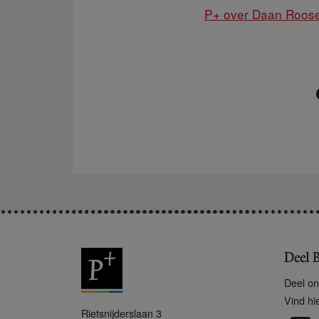
P+ over Daan Roos
Deel B
Deel on
Vind hi
P
Rietsnijderslaan 3