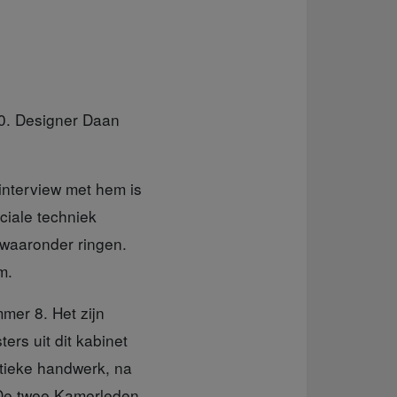
0. Designer Daan
interview met hem is
ciale techniek
 waaronder ringen.
m.
mer 8. Het zijn
ers uit dit kabinet
itieke handwerk, na
 De twee Kamerleden