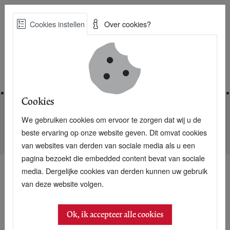
Skip
Cookies instellen
Over cookies?
to
Zoe
main
Best Practices voor een duurzame toekomst
content
Home
Cookies
We gebruiken cookies om ervoor te zorgen dat wij u de
Home
Nieuwsarchief
beste ervaring op onze website geven. Dit omvat cookies
Startups die grootbedrijf paaien meest succesvol
van websites van derden van sociale media als u een
pagina bezoekt die embedded content bevat van sociale
media. Dergelijke cookies van derden kunnen uw gebruik
van deze website volgen.
Ok, ik accepteer alle cookies